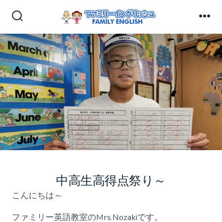
コ
ン
検
メ
索
ニ
テ
切
ュ
ン
り
ー
替
ツ
え
へ
ス
キ
ッ
プ
中高生高得点祭り～
こんにちは～
ファミリー英語教室のMrs.Nozakiです。