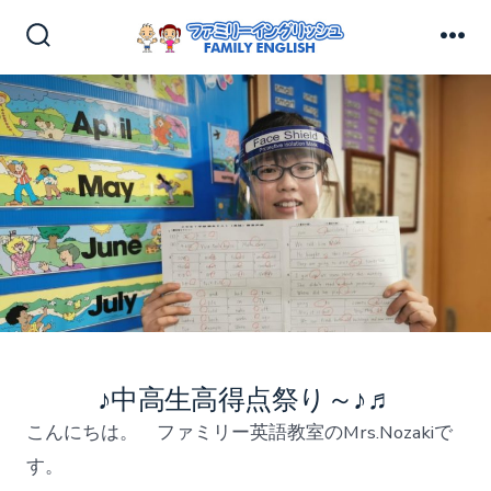
コ
ン
検
メ
索
ニ
テ
切
ュ
ン
り
ー
替
ツ
え
へ
ス
キ
ッ
プ
♪中高生高得点祭り～♪♬
こんにちは。 ファミリー英語教室のMrs.Nozakiで
す。