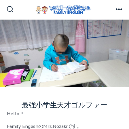
コ
ン
検
メ
索
ニ
テ
切
ュ
ン
り
ー
替
ツ
え
へ
ス
キ
ッ
プ
最強小学生天才ゴルファー
Hello !!
Family EnglishのMrs.Nozakiです。