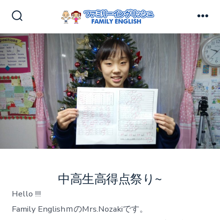
コ
ン
検
メ
索
ニ
テ
切
ュ
ン
り
ー
替
ツ
え
へ
ス
キ
ッ
プ
中高生高得点祭り~
Hello !!!
Family EnglishｍのMrs.Nozakiです。