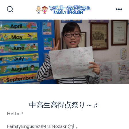
コ
ン
検
メ
索
ニ
テ
切
ュ
ン
り
ー
替
ツ
え
へ
ス
キ
ッ
プ
中高生高得点祭り～♬
Hello !!
FamilyEnglishのMrs.Nozakiです。