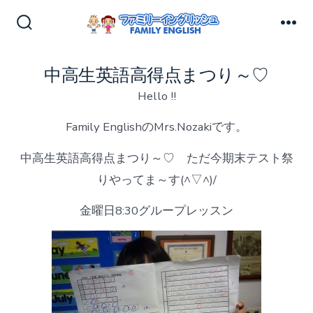
コ
ン
検
メ
索
ニ
テ
切
ュ
中高生英語高得点まつり～♡
ン
り
ー
替
Hello !!
ツ
え
へ
Family EnglishのMrs.Nozakiです。
ス
中高生英語高得点まつり～♡ ただ今期末テスト祭
キ
りやってま～す(^▽^)/
ッ
プ
金曜日8:30グループレッスン