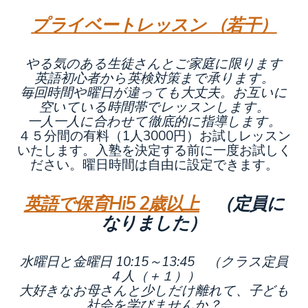
プライベートレッスン （若干）
やる気のある生徒さんとご家庭に限ります
英語初心者から英検対策まで承ります。
毎回時間や曜日が違っても大丈夫。お互いに
空いている時間帯でレッスンします。
一人一人に合わせて徹底的に指導します。
４５分間の有料（1人3000円）お試しレッスン
いたします。入塾を決定する前に一度お試しく
ださい。曜日時間は自由に設定できます。
英語で保育Hi5 2歳以上
（定員に
なりました）
水曜日と金曜日 10:15～13:45
（クラス定員
４人（＋１））
大好きなお母さんと少しだけ離れて、子ども
社会を学びませんか？