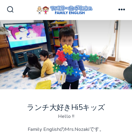
コ
ン
検
メ
索
ニ
テ
切
ュ
ン
り
ー
替
ツ
え
へ
ス
キ
ッ
プ
ランチ大好きHi5キッズ
Hello !!
Family EnglishのMrs.Nozakiです。